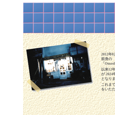
2012年
前身の 
「Omosh
以来12
が 20
となり
これま
をいた
あり