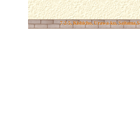
7-2-5, Kishicho, Urawa-ku, Saitama,S